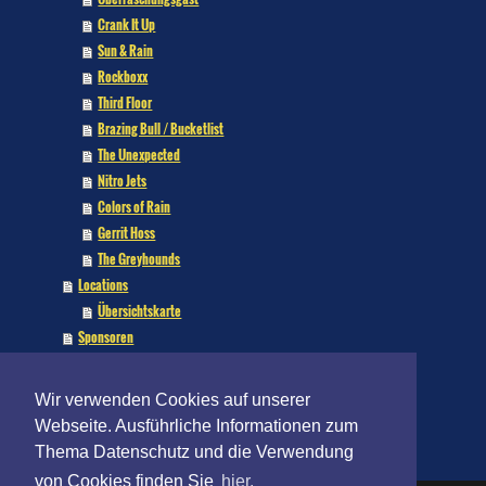
Crank It Up
Sun & Rain
Rockboxx
Third Floor
Brazing Bull / Bucketlist
The Unexpected
Nitro Jets
Colors of Rain
Gerrit Hoss
The Greyhounds
Locations
Übersichtskarte
Sponsoren
Kontakt
Verein
Wir verwenden Cookies auf unserer
Impressum
Webseite. Ausführliche Informationen zum
Datenschutz
Thema Datenschutz und die Verwendung
von Cookies finden Sie
hier.